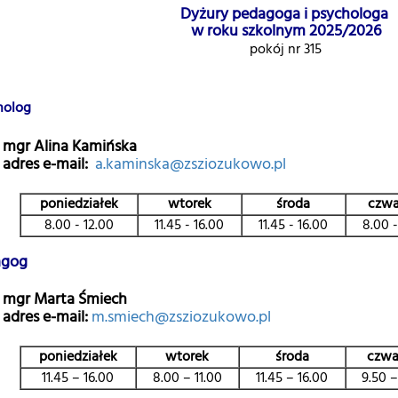
Dyżury pedagoga i psychologa
w roku szkolnym 2025/2026
pokój nr 315
holog
mgr Alina Kamińska
adres e-mail:
a.kaminska@zsziozukowo.pl
poniedziałek
wtorek
środa
czwa
8.00 - 12.00
11.45 - 16.00
11.45 - 16.00
8.00 -
agog
mgr Marta Śmiech
adres e-mail:
m.smiech@zsziozukowo.pl
poniedziałek
wtorek
środa
czwa
11.45 – 16.00
8.00 – 11.00
11.45 – 16.00
9.50 –