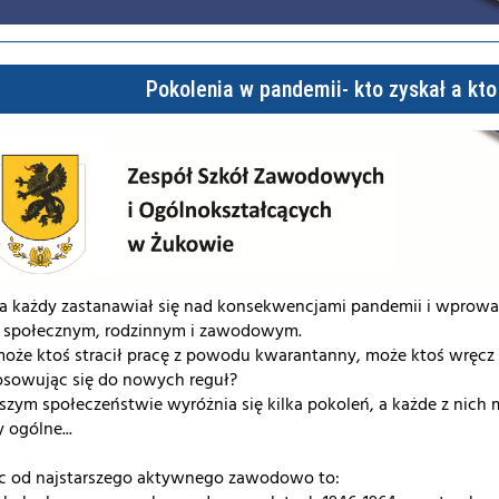
Pokolenia w pandemii- kto zyskał a kto 
a każdy zastanawiał się nad konsekwencjami pandemii i wprow
u społecznym, rodzinnym i zawodowym.
oże ktoś stracił pracę z powodu kwarantanny, może ktoś wręcz 
osowując się do nowych reguł?
zym społeczeństwie wyróżnia się kilka pokoleń, a każde z nich 
 ogólne...
ąc od najstarszego aktywnego zawodowo to: