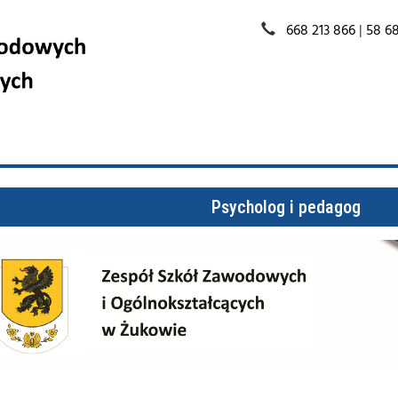
668 213 866
|
58 68
Psycholog i pedagog