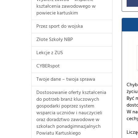
kształcenia zawodowego w
powiecie kartuskim
Przez sport do wojska
Złote Szkoły NBP
Lekcje z ZUS
CYBERspot
Twoje dane – twoja sprawa
Chyb
życi
Dostosowanie oferty kształcenia
Być m
do potrzeb branż kluczowych
dost
gospodarki poprzez system
W nas
wsparcia uczniów i nauczycieli
cechy
oraz doradztwo zawodowe w
szkołach ponadgimnazjalnych
Licz
Powiatu Kartuskiego