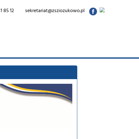
1 85 12
sekretariat@zsziozukowo.pl