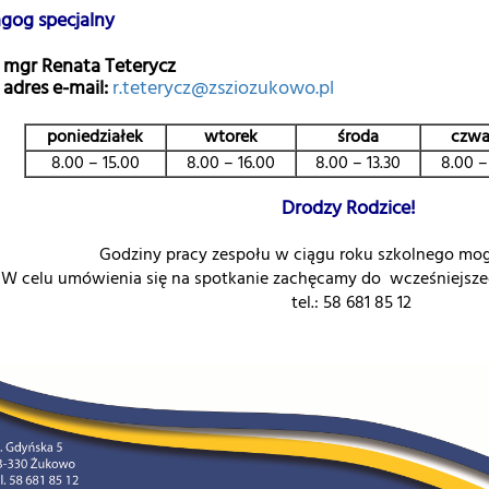
gog specjalny
mgr Renata Teterycz
adres e-mail:
r.teterycz@zsziozukowo.pl
poniedziałek
wtorek
środa
czwa
8.00 – 15.00
8.00 – 16.00
8.00 – 13.30
8.00 –
Drodzy Rodzice!
Godziny pracy zespołu w ciągu roku szkolnego mog
W celu umówienia się na spotkanie zachęcamy do wcześniejsze
tel.: 58 681 85 12