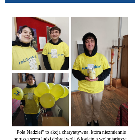
"Pola Nadziei" to akcja charytatywna, która niezmiennie
porusza serca ludzi dobrej woli. 6 kwietnia wolontariusze