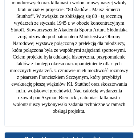
mundurowych oraz kilkunastu wolontariuszy naszej szkoły
brali udział w projekcie: "80 śladów - Marsz Śmierci
Stutthof". W związku ze zbliżającą się 80 - tą rocznicą
wydarzeń ze stycznia 1945 r. w obozie koncentracyjnym
Stutoff, Stowarzyszenie Akademia Sportu Artura Siódmiaka
zorganizowało pod patronatem Ministerstwa Obrony
Narodowej wystawę połączoną z prelekcją dla młodzieży,
która połączona była ze wspólnymi zajęciami sportowymi.
Celem projektu była edukacja historyczna, przypomnienie
faktów z tamtego okresu oraz upamiętnienie ofiar tych
mrocznych wydarzeń. Uczniowie mieli możliwość rozmowy
z pisarzem Franciszkiem Szczęsnym, który przybliżył
ewakuację pieszą więźniów KL Stutthof oraz skosztowania
m.in. wojskowej grochówki. Nad całością wydarzenia
czuwał pan Szymon Biernacki, natomiast kilkunastu
wolontariuszy wykonywało zadania techniczne w ramach
obsługi projektu.