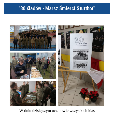
"80 śladów - Marsz Śmierci Stutthof"
W dniu dzisiejszym uczniowie wszystkich klas