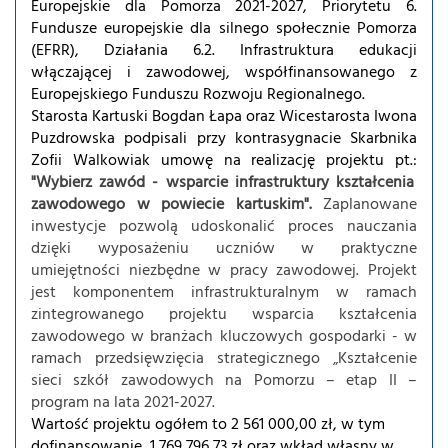
Europejskie dla Pomorza 2021-2027, Priorytetu 6.
Fundusze europejskie dla silnego społecznie Pomorza
(EFRR), Działania 6.2. Infrastruktura edukacji
włączającej i zawodowej, współfinansowanego z
Europejskiego Funduszu Rozwoju Regionalnego.
Starosta Kartuski Bogdan Łapa oraz Wicestarosta Iwona
Puzdrowska podpisali przy kontrasygnacie Skarbnika
Zofii Walkowiak umowę na realizację projektu pt.:
"Wybierz zawód - wsparcie infrastruktury kształcenia
zawodowego w powiecie kartuskim".
Zaplanowane
inwestycje pozwolą udoskonalić proces nauczania
dzięki wyposażeniu uczniów w praktyczne
umiejętności niezbędne w pracy zawodowej. Projekt
jest komponentem infrastrukturalnym w ramach
zintegrowanego projektu wsparcia kształcenia
zawodowego w branżach kluczowych gospodarki - w
ramach przedsięwzięcia strategicznego „Kształcenie
sieci szkół zawodowych na Pomorzu – etap II –
program na lata 2021-2027.
Wartość projektu ogółem to 2 561 000,00 zł, w tym
dofinansowanie 1 769 796,73 zł oraz wkład własny w