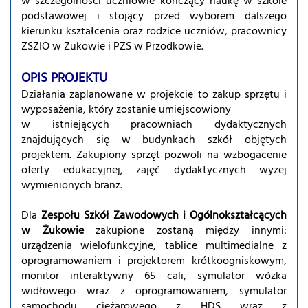
w szczególności uczniowie kończący naukę w szkole
podstawowej i stojący przed wyborem dalszego
kierunku kształcenia oraz rodzice uczniów, pracownicy
ZSZIO w Żukowie i PZS w Przodkowie.
OPIS PROJEKTU
Działania zaplanowane w projekcie to zakup sprzętu i
wyposażenia, który zostanie umiejscowiony
w istniejących pracowniach dydaktycznych
znajdujących się w budynkach szkół objętych
projektem. Zakupiony sprzęt pozwoli na wzbogacenie
oferty edukacyjnej, zajęć dydaktycznych wyżej
wymienionych branż.
Dla
Zespołu Szkół Zawodowych i Ogólnokształcących
w Żukowie
zakupione zostaną między innymi:
urządzenia wielofunkcyjne, tablice multimedialne z
oprogramowaniem i projektorem krótkoogniskowym,
monitor interaktywny 65 cali, symulator wózka
widłowego wraz z oprogramowaniem, symulator
samochodu ciężarowego z HDS wraz z