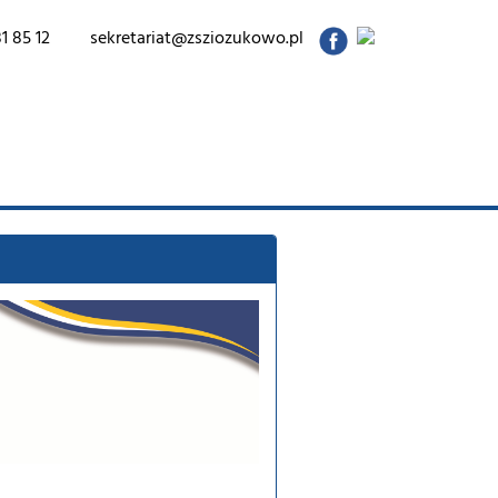
1 85 12
sekretariat@zsziozukowo.pl