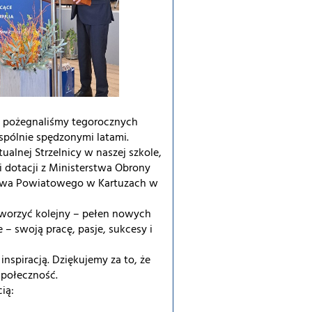
 – pożegnaliśmy tegorocznych
spólnie spędzonymi latami.
alnej Strzelnicy w naszej szkole,
i dotacji z Ministerstwa Obrony
stwa Powiatowego w Kartuzach w
tworzyć kolejny – pełen nowych
 – swoją pracę, pasje, sukcesy i
nspiracją. Dziękujemy za to, że
połeczność.
ią: