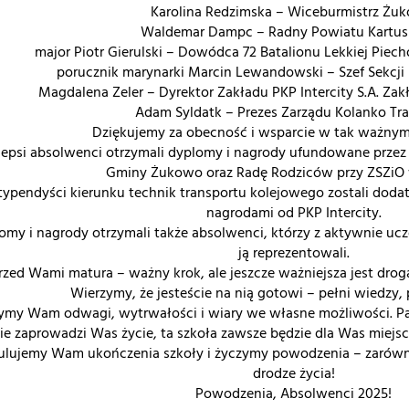
Karolina Redzimska – Wiceburmistrz Żu
Waldemar Dampc – Radny Powiatu Kartus
major Piotr Gierulski – Dowódca 72 Batalionu Lekkiej Piec
porucznik marynarki Marcin Lewandowski – Szef Sekcji 
Magdalena Zeler – Dyrektor Zakładu PKP Intercity S.A. Za
Adam Syldatk – Prezes Zarządu Kolanko Tra
Dziękujemy za obecność i wsparcie w tak ważnym 
lepsi absolwenci otrzymali dyplomy i nagrody ufundowane przez 
Gminy Żukowo oraz Radę Rodziców przy ZSZiO
typendyści kierunku technik transportu kolejowego zostali dod
nagrodami od PKP Intercity.
omy i nagrody otrzymali także absolwenci, którzy z aktywnie ucze
ją reprezentowali.
rzed Wami matura – ważny krok, ale jeszcze ważniejsza jest drog
Wierzymy, że jesteście na nią gotowi – pełni wiedzy, pa
ymy Wam odwagi, wytrwałości i wiary we własne możliwości. Pami
ie zaprowadzi Was życie, ta szkoła zawsze będzie dla Was miejs
ulujemy Wam ukończenia szkoły i życzymy powodzenia – zarówno 
drodze życia!
Powodzenia, Absolwenci 2025!