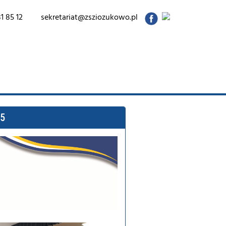
1 85 12
sekretariat@zsziozukowo.pl
25