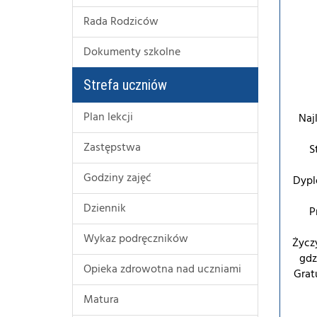
Rada Rodziców
Dokumenty szkolne
Strefa uczniów
Plan lekcji
Naj
Zastępstwa
S
Godziny zajęć
Dypl
Dziennik
P
Wykaz podręczników
Życz
gdz
Opieka zdrowotna nad uczniami
Grat
Matura