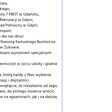
kowa,
kiego,
hoty 7 PBOT w Gdańsku,
Rekrutacji w Gdyni,
kład Północny w Gdyni,
nsport.
dla nas dniu!
Starostę Kartuskiego Burmistrza
 w Żukowie.
atkowo wyróżnieni specjalnymi
stniczyli w życiu szkoły i godnie
a, którą każdy z Was wybierze.
sji i dojrzałości.
ętajcie, że niezależnie od tego,
cem, do którego możecie wrócić.
na egzaminach, jak i na dalszej