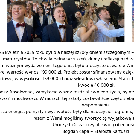
25 kwietnia 2025 roku był dla naszej szkoły dniem szczególnym
maturzystów. To chwila pełna wzruszeń, dumy i refleksji nad w
m ważnym wydarzeniem tego dnia, było uroczyste otwarcie Wirtu
rej wartość wynosi 199 000 zł. Projekt został sfinansowany dzięk
dowej w wysokości 159 000 zł oraz wkładowi własnemu Staro
kwocie 40 000 zł.
odzy Absolwenci, zamykacie ważny rozdział swojego życia, by o
wań i możliwości. W murach tej szkoły zostawiliście część siebie
wspomnienia.
sza energia, pomysły i wytrwałość były dla nauczycieli ogromną i
razem z Wami mogliśmy tworzyć tę wyjątkową s
Uroczystość zaszczycili swoją obecnośc
Bogdan Łapa – Starosta Kartuski,