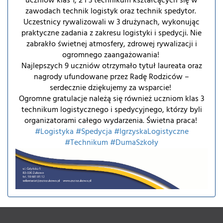
uczniów klas 1, 2 i 3 technikum kształcących się w
zawodach technik logistyk oraz technik spedytor.
Uczestnicy rywalizowali w 3 drużynach, wykonując
praktyczne zadania z zakresu logistyki i spedycji. Nie
zabrakło świetnej atmosfery, zdrowej rywalizacji i
ogromnego zaangażowania!
Najlepszych 9 uczniów otrzymało tytuł laureata oraz
nagrody ufundowane przez Radę Rodziców –
serdecznie dziękujemy za wsparcie!
Ogromne gratulacje należą się również uczniom klas 3
technikum logistycznego i spedycyjnego, którzy byli
organizatorami całego wydarzenia. Świetna praca!
#Logistyka
#Spedycja
#IgrzyskaLogistyczne
#Technikum
#DumaSzkoły