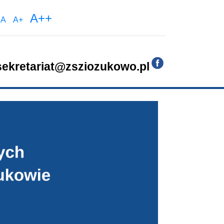
A++
:
A
A+
sekretariat@zsziozukowo.pl