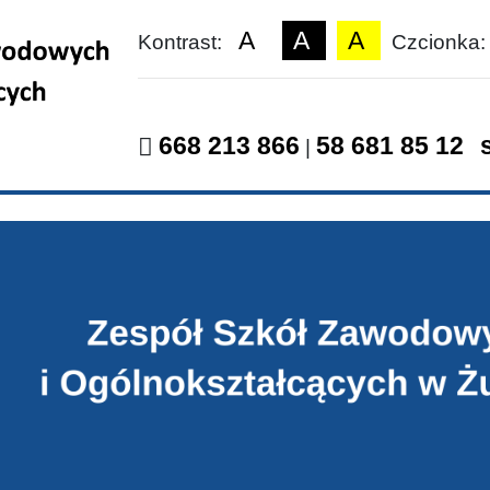
A
A
A
Kontrast:
Czcionka
668 213 866
58 681 85 12
|