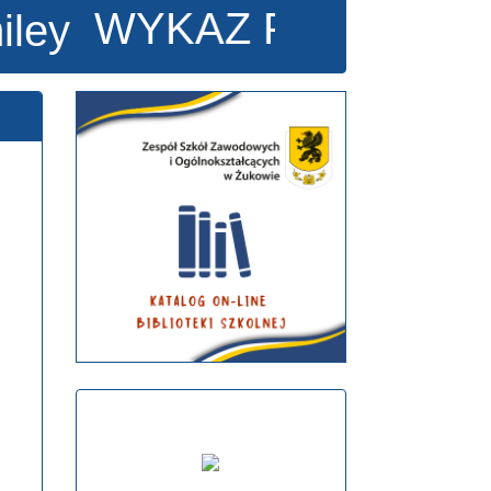
KAZ PODRĘCZNIKÓW N